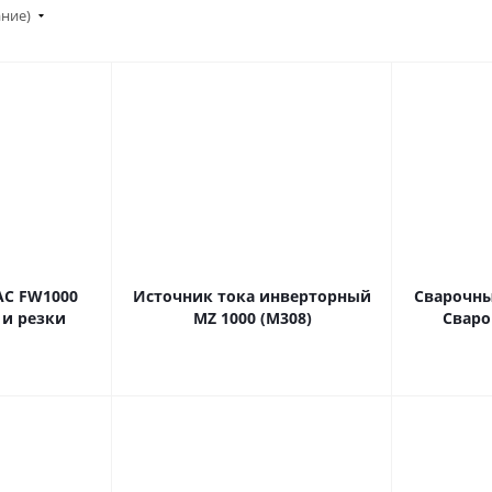
ание)
AC FW1000
Источник тока инверторный
Сварочны
 и резки
MZ 1000 (М308)
Сваро