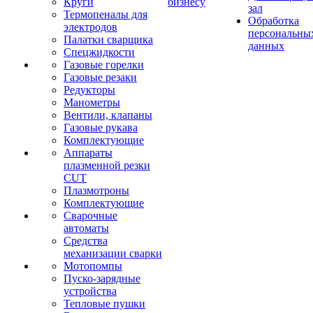
Круги
бизнесу
зал
Термопеналы для
Обработка
электродов
персональны
Палатки сварщика
данных
Спецжидкости
Газовые горелки
Газовые резаки
Редукторы
Манометры
Вентили, клапаны
Газовые рукава
Комплектующие
Аппараты
плазменной резки
CUT
Плазмотроны
Комплектующие
Сварочные
автоматы
Средства
механизации сварки
Мотопомпы
Пуско-зарядные
устройства
Тепловые пушки