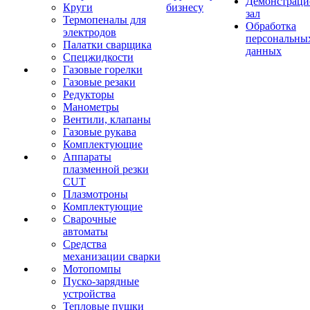
Демонстрац
Круги
бизнесу
зал
Термопеналы для
Обработка
электродов
персональны
Палатки сварщика
данных
Спецжидкости
Газовые горелки
Газовые резаки
Редукторы
Манометры
Вентили, клапаны
Газовые рукава
Комплектующие
Аппараты
плазменной резки
CUT
Плазмотроны
Комплектующие
Сварочные
автоматы
Средства
механизации сварки
Мотопомпы
Пуско-зарядные
устройства
Тепловые пушки