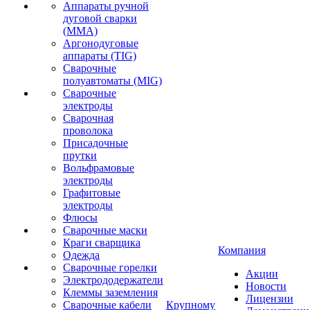
Аппараты ручной
дуговой сварки
(MMA)
Аргонодуговые
аппараты (TIG)
Сварочные
полуавтоматы (MIG)
Сварочные
электроды
Сварочная
проволока
Присадочные
прутки
Вольфрамовые
электроды
Графитовые
электроды
Флюсы
Сварочные маски
Краги сварщика
Компания
Одежда
Сварочные горелки
Акции
Электрододержатели
Новости
Клеммы заземления
Лицензии
Сварочные кабели
Крупному