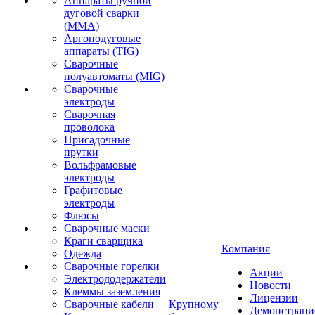
Аппараты ручной
дуговой сварки
(MMA)
Аргонодуговые
аппараты (TIG)
Сварочные
полуавтоматы (MIG)
Сварочные
электроды
Сварочная
проволока
Присадочные
прутки
Вольфрамовые
электроды
Графитовые
электроды
Флюсы
Сварочные маски
Краги сварщика
Компания
Одежда
Сварочные горелки
Акции
Электрододержатели
Новости
Клеммы заземления
Лицензии
Сварочные кабели
Крупному
Демонстрац