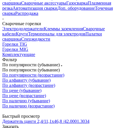
сварщика
Сварочные аксессуары
Газосварка
Плазменная
резка
Автоматизация сварки
Доп. оборудование
Точечная
сварка
Распродажа
-
Сварочные горелки
Электрододержатели
Клеммы заземления
Сварочные
кабели
Круги
Термопеналы для электродов
Палатки
сварщика
Спецжидкости
Горелки TIG
Горелки MIG
Комплектующие
Фильтр
По популярности (убывание)
По популярности (убывание)
По популярности (возрастание)
По алфавиту (убывание)
По алфавиту (возрастание)
По цене (убывание)
По цене (возрастание)
По наличию (убывание)
По наличию (возрастание)
Быстрый просмотр
Держатель цанги 2,4/11,1х46,8 /42.0001.3034
Заказать