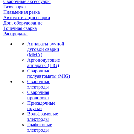
Сварочные аксессуары
Газосварка
Плазменная резка
Автоматизация сварки
Доп. оборудование
Точечная сварка
Распродажа
Аппараты ручной
дуговой сварки
(MMA)
Аргонодуговые
аппараты (TIG)
Сварочные
полуавтоматы (MIG)
Сварочные
электроды
Сварочная
проволока
Присадочные
прутки
Вольфрамовые
электроды
Графитовые
электроды