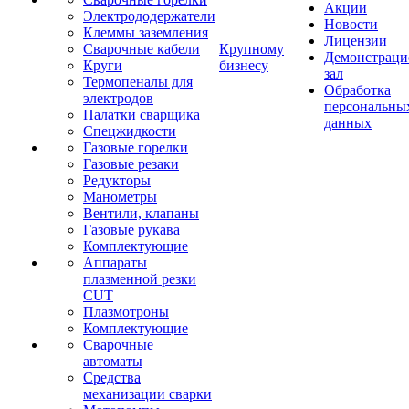
Акции
Электрододержатели
Новости
Клеммы заземления
Лицензии
Сварочные кабели
Крупному
Демонстрац
Круги
бизнесу
зал
Термопеналы для
Обработка
электродов
персональны
Палатки сварщика
данных
Спецжидкости
Газовые горелки
Газовые резаки
Редукторы
Манометры
Вентили, клапаны
Газовые рукава
Комплектующие
Аппараты
плазменной резки
CUT
Плазмотроны
Комплектующие
Сварочные
автоматы
Средства
механизации сварки