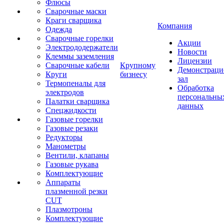
Флюсы
Сварочные маски
Краги сварщика
Компания
Одежда
Сварочные горелки
Акции
Электрододержатели
Новости
Клеммы заземления
Лицензии
Сварочные кабели
Крупному
Демонстрац
Круги
бизнесу
зал
Термопеналы для
Обработка
электродов
персональны
Палатки сварщика
данных
Спецжидкости
Газовые горелки
Газовые резаки
Редукторы
Манометры
Вентили, клапаны
Газовые рукава
Комплектующие
Аппараты
плазменной резки
CUT
Плазмотроны
Комплектующие