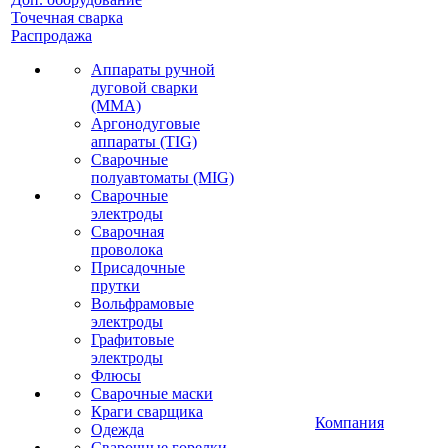
Точечная сварка
Распродажа
Аппараты ручной
дуговой сварки
(MMA)
Аргонодуговые
аппараты (TIG)
Сварочные
полуавтоматы (MIG)
Сварочные
электроды
Сварочная
проволока
Присадочные
прутки
Вольфрамовые
электроды
Графитовые
электроды
Флюсы
Сварочные маски
Краги сварщика
Компания
Одежда
Сварочные горелки