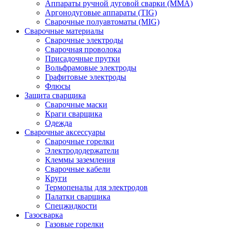
Аппараты ручной дуговой сварки (MMA)
Аргонодуговые аппараты (TIG)
Сварочные полуавтоматы (MIG)
Сварочные материалы
Сварочные электроды
Сварочная проволока
Присадочные прутки
Вольфрамовые электроды
Графитовые электроды
Флюсы
Защита сварщика
Сварочные маски
Краги сварщика
Одежда
Сварочные аксессуары
Сварочные горелки
Электрододержатели
Клеммы заземления
Сварочные кабели
Круги
Термопеналы для электродов
Палатки сварщика
Спецжидкости
Газосварка
Газовые горелки