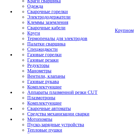
Краги сварщика
Одежда
Сварочные горелки
Электрододержатели
Клеммы заземления
Сварочные кабели
Крупном
Круги
Термопеналы для электродов
Палатки сварщика
Спецжидкости
Газовые горелки
Газовые резаки
Редукторы
Манометры
Вентили, клапаны
Газовые рукава
Комплектующие
Аппараты плазменной резки CUT
Плазмотроны
Комплектующие
Сварочные автоматы
Средства механизации сварки
Мотопомпы
Пуско-зарядные устройства
Тепловые пушки