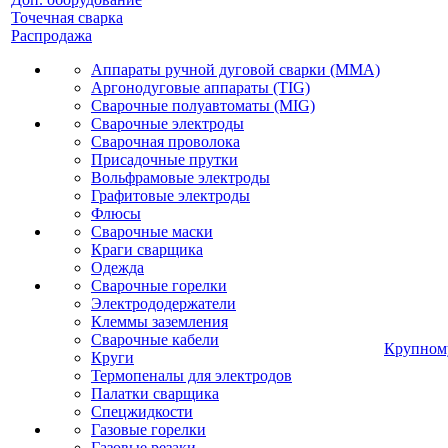
Точечная сварка
Распродажа
Аппараты ручной дуговой сварки (MMA)
Аргонодуговые аппараты (TIG)
Сварочные полуавтоматы (MIG)
Сварочные электроды
Сварочная проволока
Присадочные прутки
Вольфрамовые электроды
Графитовые электроды
Флюсы
Сварочные маски
Краги сварщика
Одежда
Сварочные горелки
Электрододержатели
Клеммы заземления
Сварочные кабели
Крупном
Круги
Термопеналы для электродов
Палатки сварщика
Спецжидкости
Газовые горелки
Газовые резаки