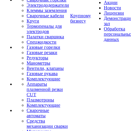
Акции
Электрододержатели
Новости
Клеммы заземления
Лицензии
Сварочные кабели
Крупному
Демонстрац
Круги
бизнесу
зал
Термопеналы для
Обработка
электродов
персональны
Палатки сварщика
данных
Спецжидкости
Газовые горелки
Газовые резаки
Редукторы
Манометры
Вентили, клапаны
Газовые рукава
Комплектующие
Аппараты
плазменной резки
CUT
Плазмотроны
Комплектующие
Сварочные
автоматы
Средства
механизации сварки