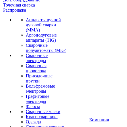
Точечная сварка
Распродажа
Аппараты ручной
дуговой сварки
(MMA)
Аргонодуговые
аппараты (TIG)
Сварочные
полуавтоматы (MIG)
Сварочные
электроды
Сварочная
проволока
Присадочные
прутки
Вольфрамовые
электроды
Графитовые
электроды
Флюсы
Сварочные маски
Краги сварщика
Компания
Одежда
Сварочные горелки