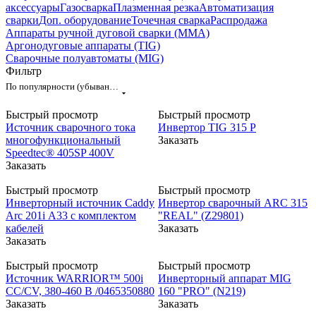
аксессуары
Газосварка
Плазменная резка
Автоматизация
сварки
Доп. оборудование
Точечная сварка
Распродажа
Аппараты ручной дуговой сварки (MMA)
Аргонодуговые аппараты (TIG)
Сварочные полуавтоматы (MIG)
Фильтр
По популярности (убывание)
Быстрый просмотр
Быстрый просмотр
Источник сварочного тока
Инвертор ТIG 315 Р
многофункциональный
Заказать
Speedtec® 405SP 400V
Заказать
Быстрый просмотр
Быстрый просмотр
Инверторный источник Caddy
Инвертор сварочный ARC 315
Arc 201i А33 с комплектом
"REAL" (Z29801)
кабелей
Заказать
Заказать
Быстрый просмотр
Быстрый просмотр
Источник WARRIOR™ 500i
Инверторный аппарат MIG
CC/CV, 380-460 В /0465350880
160 "PRO" (N219)
Заказать
Заказать