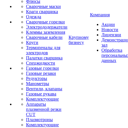
Флюсы
Сварочные маски
Краги сварщика
Компания
Одежда
Сварочные горелки
Акции
Электрододержатели
Новости
Клеммы заземления
Лицензии
Сварочные кабели
Крупному
Демонстрац
Круги
бизнесу
зал
Термопеналы для
Обработка
электродов
персональны
Палатки сварщика
данных
Спецжидкости
Газовые горелки
Газовые резаки
Редукторы
Манометры
Вентили, клапаны
Газовые рукава
Комплектующие
Аппараты
плазменной резки
CUT
Плазмотроны
Комплектующие