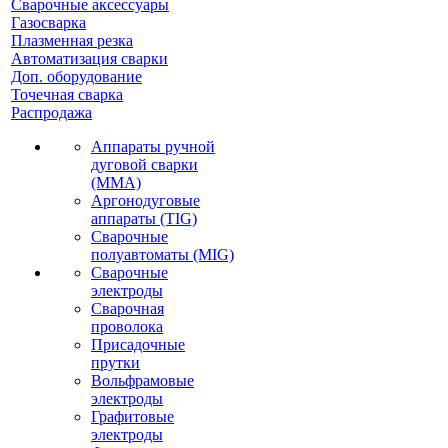
Сварочные аксессуары
Газосварка
Плазменная резка
Автоматизация сварки
Доп. оборудование
Точечная сварка
Распродажа
Аппараты ручной
дуговой сварки
(MMA)
Аргонодуговые
аппараты (TIG)
Сварочные
полуавтоматы (MIG)
Сварочные
электроды
Сварочная
проволока
Присадочные
прутки
Вольфрамовые
электроды
Графитовые
электроды