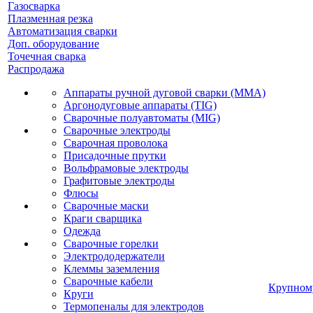
Газосварка
Плазменная резка
Автоматизация сварки
Доп. оборудование
Точечная сварка
Распродажа
Аппараты ручной дуговой сварки (MMA)
Аргонодуговые аппараты (TIG)
Сварочные полуавтоматы (MIG)
Сварочные электроды
Сварочная проволока
Присадочные прутки
Вольфрамовые электроды
Графитовые электроды
Флюсы
Сварочные маски
Краги сварщика
Одежда
Сварочные горелки
Электрододержатели
Клеммы заземления
Сварочные кабели
Крупном
Круги
Термопеналы для электродов