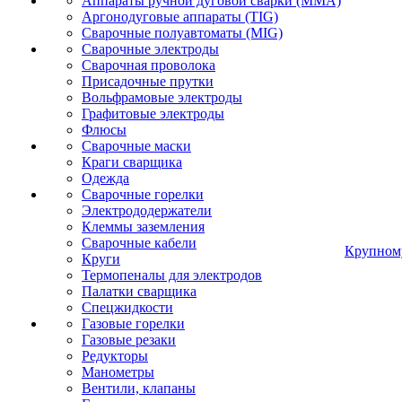
Аппараты ручной дуговой сварки (MMA)
Аргонодуговые аппараты (TIG)
Сварочные полуавтоматы (MIG)
Сварочные электроды
Сварочная проволока
Присадочные прутки
Вольфрамовые электроды
Графитовые электроды
Флюсы
Сварочные маски
Краги сварщика
Одежда
Сварочные горелки
Электрододержатели
Клеммы заземления
Сварочные кабели
Крупном
Круги
Термопеналы для электродов
Палатки сварщика
Спецжидкости
Газовые горелки
Газовые резаки
Редукторы
Манометры
Вентили, клапаны