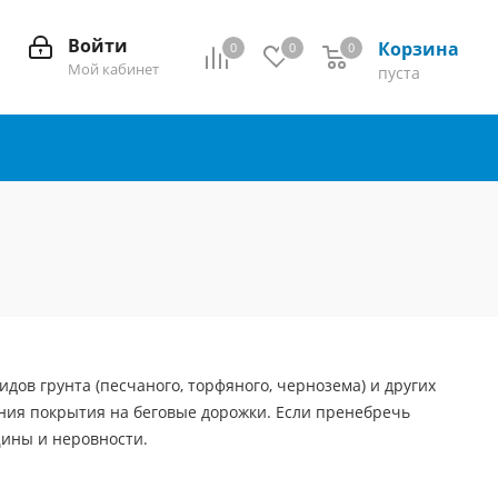
Войти
Корзина
0
0
0
0
Мой кабинет
пуста
ов грунта (песчаного, торфяного, чернозема) и других
ения покрытия на беговые дорожки. Если пренебречь
щины и неровности.