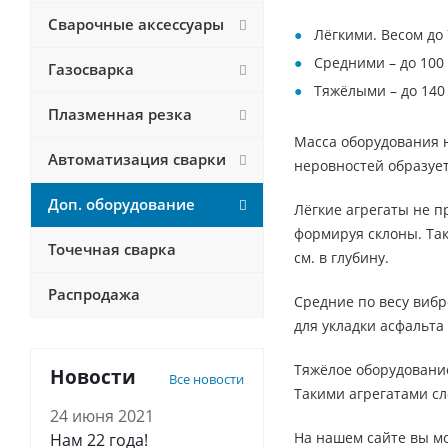
Сварочные аксессуары
Лёгкими. Весом до 
Средними – до 100 
Газосварка
Тяжёлыми – до 140 
Плазменная резка
Масса оборудования н
Автоматизация сварки
неровностей образует
Доп. оборудование
Лёгкие агрегаты не 
формируя склоны. Так
Точечная сварка
см. в глубину.
Распродажа
Средние по весу вибр
для укладки асфальта
Тяжёлое оборудование
Новости
Все новости
Такими агрегатами сл
24 июня 2021
На нашем сайте вы м
Нам 22 года!