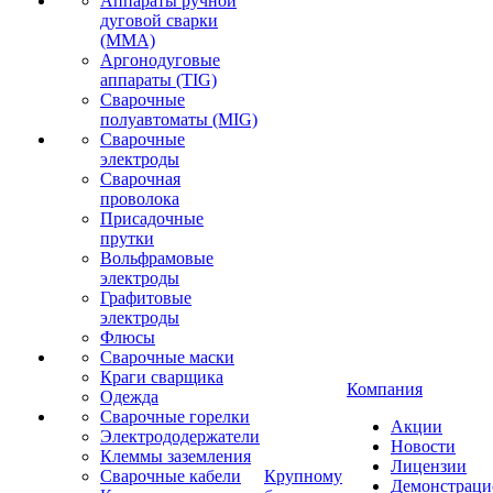
Аппараты ручной
дуговой сварки
(MMA)
Аргонодуговые
аппараты (TIG)
Сварочные
полуавтоматы (MIG)
Сварочные
электроды
Сварочная
проволока
Присадочные
прутки
Вольфрамовые
электроды
Графитовые
электроды
Флюсы
Сварочные маски
Краги сварщика
Компания
Одежда
Сварочные горелки
Акции
Электрододержатели
Новости
Клеммы заземления
Лицензии
Сварочные кабели
Крупному
Демонстрац