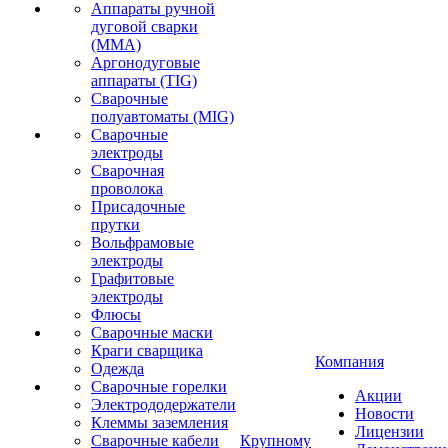
Аппараты ручной
дуговой сварки
(MMA)
Аргонодуговые
аппараты (TIG)
Сварочные
полуавтоматы (MIG)
Сварочные
электроды
Сварочная
проволока
Присадочные
прутки
Вольфрамовые
электроды
Графитовые
электроды
Флюсы
Сварочные маски
Краги сварщика
Компания
Одежда
Сварочные горелки
Акции
Электрододержатели
Новости
Клеммы заземления
Лицензии
Сварочные кабели
Крупному