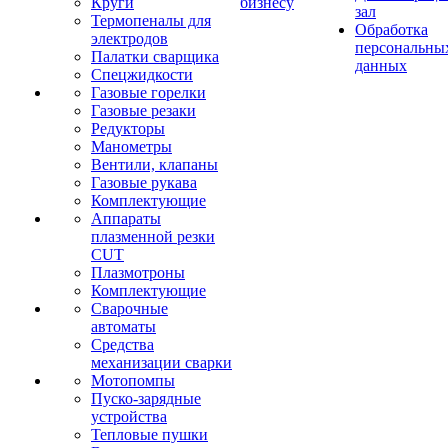
Круги
бизнесу
зал
Термопеналы для
Обработка
электродов
персональны
Палатки сварщика
данных
Спецжидкости
Газовые горелки
Газовые резаки
Редукторы
Манометры
Вентили, клапаны
Газовые рукава
Комплектующие
Аппараты
плазменной резки
CUT
Плазмотроны
Комплектующие
Сварочные
автоматы
Средства
механизации сварки
Мотопомпы
Пуско-зарядные
устройства
Тепловые пушки