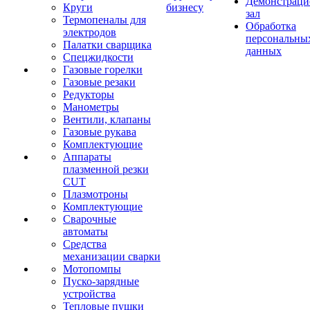
Демонстрац
Круги
бизнесу
зал
Термопеналы для
Обработка
электродов
персональны
Палатки сварщика
данных
Спецжидкости
Газовые горелки
Газовые резаки
Редукторы
Манометры
Вентили, клапаны
Газовые рукава
Комплектующие
Аппараты
плазменной резки
CUT
Плазмотроны
Комплектующие
Сварочные
автоматы
Средства
механизации сварки
Мотопомпы
Пуско-зарядные
устройства
Тепловые пушки