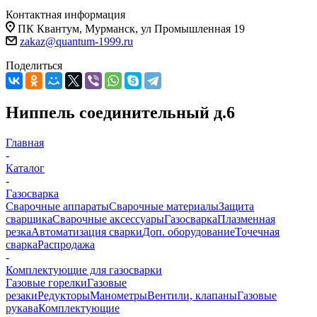
Контактная информация
ПК Квантум, Мурманск, ул Промышленная 19
zakaz@quantum-1999.ru
Поделиться
Ниппель соединительный д.6
Главная
-
Каталог
-
Газосварка
Сварочные аппараты
Сварочные материалы
Защита
сварщика
Сварочные аксессуары
Газосварка
Плазменная
резка
Автоматизация сварки
Доп. оборудование
Точечная
сварка
Распродажа
-
Комплектующие для газосварки
Газовые горелки
Газовые
резаки
Редукторы
Манометры
Вентили, клапаны
Газовые
рукава
Комплектующие