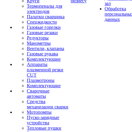
Круги
бизнесу
зал
Термопеналы для
Обработка
электродов
персональны
Палатки сварщика
данных
Спецжидкости
Газовые горелки
Газовые резаки
Редукторы
Манометры
Вентили, клапаны
Газовые рукава
Комплектующие
Аппараты
плазменной резки
CUT
Плазмотроны
Комплектующие
Сварочные
автоматы
Средства
механизации сварки
Мотопомпы
Пуско-зарядные
устройства
Тепловые пушки