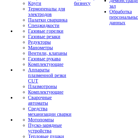
Демонстрац
Круги
бизнесу
зал
Термопеналы для
Обработка
электродов
персональны
Палатки сварщика
данных
Спецжидкости
Газовые горелки
Газовые резаки
Редукторы
Манометры
Вентили, клапаны
Газовые рукава
Комплектующие
Аппараты
плазменной резки
CUT
Плазмотроны
Комплектующие
Сварочные
автоматы
Средства
механизации сварки
Мотопомпы
Пуско-зарядные
устройства
Тепловые пушки