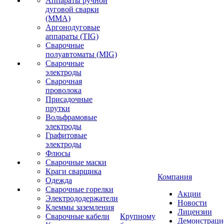
Аппараты ручной
дуговой сварки
(MMA)
Аргонодуговые
аппараты (TIG)
Сварочные
полуавтоматы (MIG)
Сварочные
электроды
Сварочная
проволока
Присадочные
прутки
Вольфрамовые
электроды
Графитовые
электроды
Флюсы
Сварочные маски
Краги сварщика
Компания
Одежда
Сварочные горелки
Акции
Электрододержатели
Новости
Клеммы заземления
Лицензии
Сварочные кабели
Крупному
Демонстрац