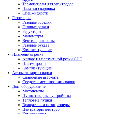
Термопеналы для электродов
Палатки сварщика
Спецжидкости
Газосварка
Газовые горелки
Газовые резаки
Редукторы
Манометры
Вентили, клапаны
Газовые рукава
Комплектующие
Плазменная резка
Аппараты плазменной резки CUT
Плазмотроны
Комплектующие
Автоматизация сварки
Сварочные автоматы
Средства механизации сварки
Доп. оборудование
Мотопомпы
Пуско-зарядные устройства
Тепловые пушки
Вращатели и позиционеры
Центраторы для труб
Компрессоры