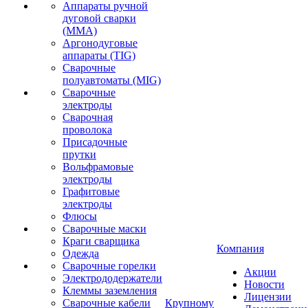
Аппараты ручной
дуговой сварки
(MMA)
Аргонодуговые
аппараты (TIG)
Сварочные
полуавтоматы (MIG)
Сварочные
электроды
Сварочная
проволока
Присадочные
прутки
Вольфрамовые
электроды
Графитовые
электроды
Флюсы
Сварочные маски
Краги сварщика
Компания
Одежда
Сварочные горелки
Акции
Электрододержатели
Новости
Клеммы заземления
Лицензии
Сварочные кабели
Крупному