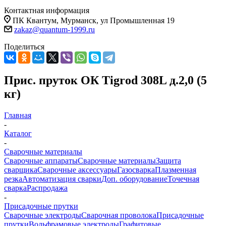
Контактная информация
ПК Квантум, Мурманск, ул Промышленная 19
zakaz@quantum-1999.ru
Поделиться
Прис. пруток ОК Tigrod 308L д.2,0 (5
кг)
Главная
-
Каталог
-
Сварочные материалы
Сварочные аппараты
Сварочные материалы
Защита
сварщика
Сварочные аксессуары
Газосварка
Плазменная
резка
Автоматизация сварки
Доп. оборудование
Точечная
сварка
Распродажа
-
Присадочные прутки
Сварочные электроды
Сварочная проволока
Присадочные
прутки
Вольфрамовые электроды
Графитовые