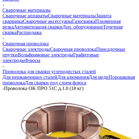
-
Сварочные материалы
Сварочные аппараты
Сварочные материалы
Защита
сварщика
Сварочные аксессуары
Газосварка
Плазменная
резка
Автоматизация сварки
Доп. оборудование
Точечная
сварка
Распродажа
-
Сварочная проволока
Сварочные электроды
Сварочная проволока
Присадочные
прутки
Вольфрамовые электроды
Графитовые
электроды
Флюсы
-
Проволока для сварки углеродистых сталей
Для нержавеющих сталей
Для алюминия
Для меди
Порошковая
проволока
Для сварки под слоем флюса
-
Проволока OK ПРО 51С д.1.0 (18 кг)