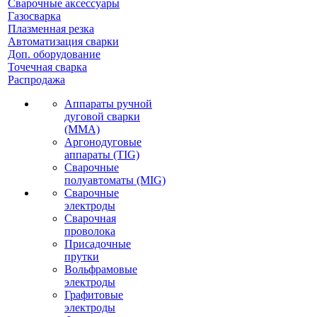
Сварочные аксессуары
Газосварка
Плазменная резка
Автоматизация сварки
Доп. оборудование
Точечная сварка
Распродажа
Аппараты ручной
дуговой сварки
(MMA)
Аргонодуговые
аппараты (TIG)
Сварочные
полуавтоматы (MIG)
Сварочные
электроды
Сварочная
проволока
Присадочные
прутки
Вольфрамовые
электроды
Графитовые
электроды