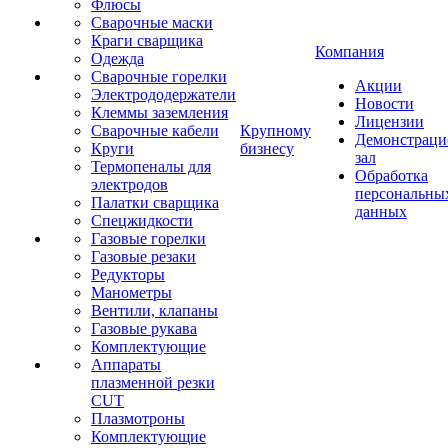
Флюсы
Сварочные маски
Краги сварщика
Компания
Одежда
Сварочные горелки
Акции
Электрододержатели
Новости
Клеммы заземления
Лицензии
Сварочные кабели
Крупному
Демонстрац
Круги
бизнесу
зал
Термопеналы для
Обработка
электродов
персональны
Палатки сварщика
данных
Спецжидкости
Газовые горелки
Газовые резаки
Редукторы
Манометры
Вентили, клапаны
Газовые рукава
Комплектующие
Аппараты
плазменной резки
CUT
Плазмотроны
Комплектующие