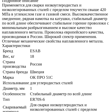
Подробное описание
Применяется для сварки низкоуглеродистых и
низколегированных сталей с пределом текучести свыше 420
МПа в углекислом газе и газовой смеси. Высококачественное
омеднение, рядная намотка на катушки, стабильный диаметр
по всей длине обеспечивают стабильное горение проволоки с
минимальным разбрызгиванием и высокое качество
наплавленного металла. Проволока европейского качества,
производимая в России. Широкий спектр применения.
Отличные механические свойства наплавленного металла.
Характеристики
Бренд
ESAB
Вес, кг
18
Страна
Россия
производства
Страна бренда
Швеция
Марка
ОК ПРО 51С
Использование
для углеродистых сталей
Диаметр, мм
1
Особенности
Стабильный диаметр по всей длине
Тип
ER70S-6
Для сварки низкоуглеродистых и
Свариваемый
низколегированных сталей с пределом
материал