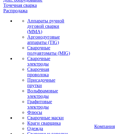
Точечная сварка
Распродажа
Аппараты ручной
дуговой сварки
(MMA)
Аргонодуговые
аппараты (TIG)
Сварочные
полуавтоматы (MIG)
Сварочные
электроды
Сварочная
проволока
Присадочные
прутки
Вольфрамовые
электроды
Графитовые
электроды
Флюсы
Сварочные маски
Краги сварщика
Компания
Одежда
Сварочные горелки