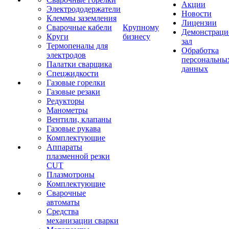
Акции
Электрододержатели
Новости
Клеммы заземления
Лицензии
Сварочные кабели
Крупному
Демонстрац
Круги
бизнесу
зал
Термопеналы для
Обработка
электродов
персональны
Палатки сварщика
данных
Спецжидкости
Газовые горелки
Газовые резаки
Редукторы
Манометры
Вентили, клапаны
Газовые рукава
Комплектующие
Аппараты
плазменной резки
CUT
Плазмотроны
Комплектующие
Сварочные
автоматы
Средства
механизации сварки