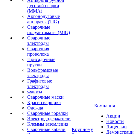
Аппараты ручной
дуговой сварки
(MMA)
Аргонодуговые
аппараты (TIG)
Сварочные
полуавтоматы (MIG)
Сварочные
электроды
Сварочная
проволока
Присадочные
прутки
Вольфрамовые
электроды
Графитовые
электроды
Флюсы
Сварочные маски
Краги сварщика
Компания
Одежда
Сварочные горелки
Акции
Электрододержатели
Новости
Клеммы заземления
Лицензии
Сварочные кабели
Крупному
Демонстрац