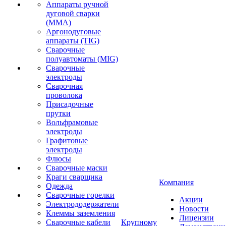
Аппараты ручной
дуговой сварки
(MMA)
Аргонодуговые
аппараты (TIG)
Сварочные
полуавтоматы (MIG)
Сварочные
электроды
Сварочная
проволока
Присадочные
прутки
Вольфрамовые
электроды
Графитовые
электроды
Флюсы
Сварочные маски
Краги сварщика
Компания
Одежда
Сварочные горелки
Акции
Электрододержатели
Новости
Клеммы заземления
Лицензии
Сварочные кабели
Крупному