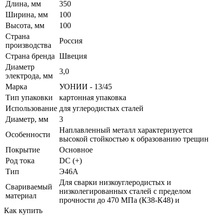
Длина, мм
350
Ширина, мм
100
Высота, мм
100
Страна
Россия
производства
Страна бренда
Швеция
Диаметр
3,0
электрода, мм
Марка
УОНИИ - 13/45
Тип упаковки
картонная упаковка
Использование
для углеродистых сталей
Диаметр, мм
3
Наплавленный металл характеризуется
Особенности
высокой стойкостью к образованию трещин
Покрытие
Основное
Род тока
DC (+)
Тип
Э46А
Для сварки низкоуглеродистых и
Свариваемый
низколегированных сталей с пределом
материал
прочности до 470 МПа (К38-К48) и
Как купить