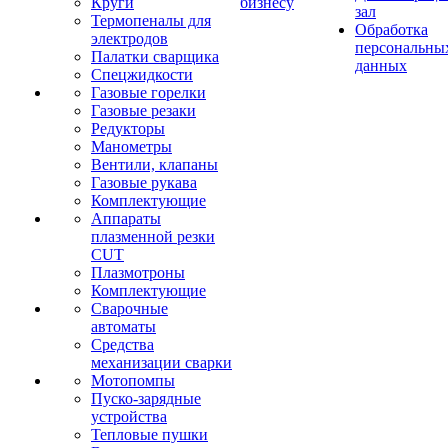
Круги
бизнесу
зал
Термопеналы для
Обработка
электродов
персональны
Палатки сварщика
данных
Спецжидкости
Газовые горелки
Газовые резаки
Редукторы
Манометры
Вентили, клапаны
Газовые рукава
Комплектующие
Аппараты
плазменной резки
CUT
Плазмотроны
Комплектующие
Сварочные
автоматы
Средства
механизации сварки
Мотопомпы
Пуско-зарядные
устройства
Тепловые пушки