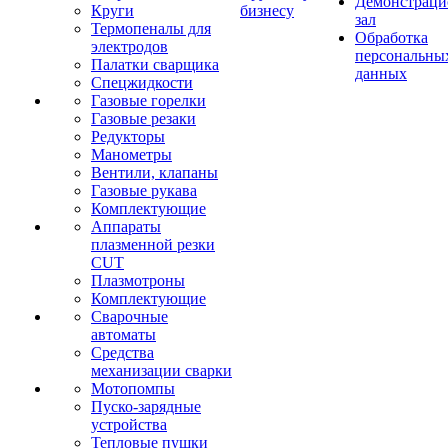
Демонстрац
Круги
бизнесу
зал
Термопеналы для
Обработка
электродов
персональны
Палатки сварщика
данных
Спецжидкости
Газовые горелки
Газовые резаки
Редукторы
Манометры
Вентили, клапаны
Газовые рукава
Комплектующие
Аппараты
плазменной резки
CUT
Плазмотроны
Комплектующие
Сварочные
автоматы
Средства
механизации сварки
Мотопомпы
Пуско-зарядные
устройства
Тепловые пушки