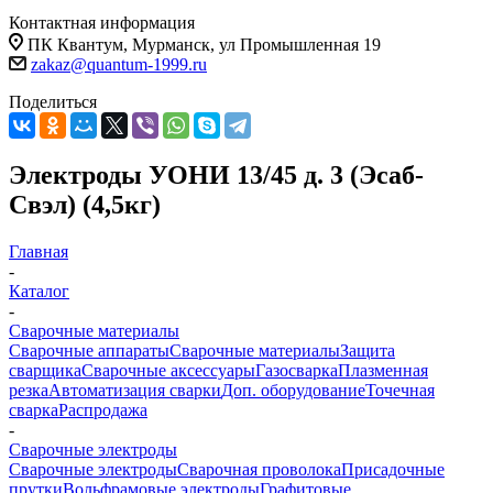
Контактная информация
ПК Квантум, Мурманск, ул Промышленная 19
zakaz@quantum-1999.ru
Поделиться
Электроды УОНИ 13/45 д. 3 (Эсаб-
Свэл) (4,5кг)
Главная
-
Каталог
-
Сварочные материалы
Сварочные аппараты
Сварочные материалы
Защита
сварщика
Сварочные аксессуары
Газосварка
Плазменная
резка
Автоматизация сварки
Доп. оборудование
Точечная
сварка
Распродажа
-
Сварочные электроды
Сварочные электроды
Сварочная проволока
Присадочные
прутки
Вольфрамовые электроды
Графитовые