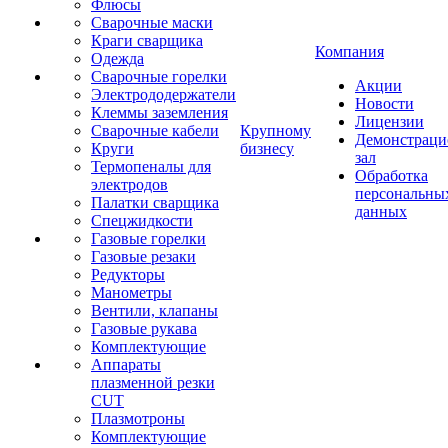
Флюсы
Сварочные маски
Краги сварщика
Компания
Одежда
Сварочные горелки
Акции
Электрододержатели
Новости
Клеммы заземления
Лицензии
Сварочные кабели
Крупному
Демонстрац
Круги
бизнесу
зал
Термопеналы для
Обработка
электродов
персональны
Палатки сварщика
данных
Спецжидкости
Газовые горелки
Газовые резаки
Редукторы
Манометры
Вентили, клапаны
Газовые рукава
Комплектующие
Аппараты
плазменной резки
CUT
Плазмотроны
Комплектующие