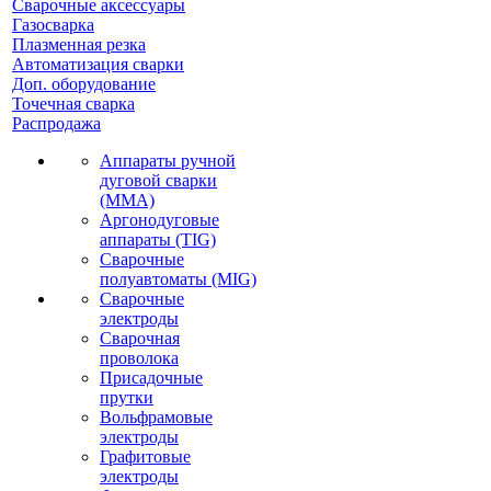
Сварочные аксессуары
Газосварка
Плазменная резка
Автоматизация сварки
Доп. оборудование
Точечная сварка
Распродажа
Аппараты ручной
дуговой сварки
(MMA)
Аргонодуговые
аппараты (TIG)
Сварочные
полуавтоматы (MIG)
Сварочные
электроды
Сварочная
проволока
Присадочные
прутки
Вольфрамовые
электроды
Графитовые
электроды