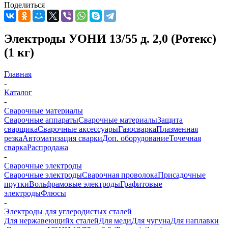
Поделиться
Электроды УОНИ 13/55 д. 2,0 (Ротекс)
(1 кг)
Главная
-
Каталог
-
Сварочные материалы
Сварочные аппараты
Сварочные материалы
Защита
сварщика
Сварочные аксессуары
Газосварка
Плазменная
резка
Автоматизация сварки
Доп. оборудование
Точечная
сварка
Распродажа
-
Сварочные электроды
Сварочные электроды
Сварочная проволока
Присадочные
прутки
Вольфрамовые электроды
Графитовые
электроды
Флюсы
-
Электроды для углеродистых сталей
Для нержавеющийх сталей
Для меди
Для чугуна
Для наплавки