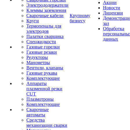
Акции
Электрододержатели
Новости
Клеммы заземления
Лицензии
Сварочные кабели
Крупному
Демонстрац
Круги
бизнесу
зал
Термопеналы для
Обработка
электродов
персональны
Палатки сварщика
данных
Спецжидкости
Газовые горелки
Газовые резаки
Редукторы
Манометры
Вентили, клапаны
Газовые рукава
Комплектующие
Аппараты
плазменной резки
CUT
Плазмотроны
Комплектующие
Сварочные
автоматы
Средства
механизации сварки