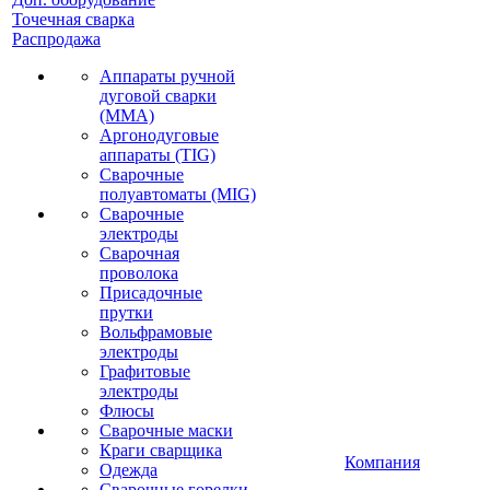
Точечная сварка
Распродажа
Аппараты ручной
дуговой сварки
(MMA)
Аргонодуговые
аппараты (TIG)
Сварочные
полуавтоматы (MIG)
Сварочные
электроды
Сварочная
проволока
Присадочные
прутки
Вольфрамовые
электроды
Графитовые
электроды
Флюсы
Сварочные маски
Краги сварщика
Компания
Одежда
Сварочные горелки